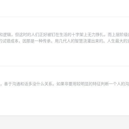
：满501减500 优惠券可用于购买促销套餐产品，不支持和渠道折扣、
加使用，每个订单只能使用1张优惠券；参与条件：需要保有一台保有1台
xus云服务，如果没有的话，可以花25元购买一个月香港，或者新加坡的L
会获得老用户的参与资格。
相和逻辑，但这时的人们正好被钉在生活的十字架上无力挣扎。而上层阶级
多的试错成本，因那是一种传承，用几代人的智慧浇灌出来的。人生最大的
半宿，刚摸到枕头，天却亮了，带着一点可怜的家底，忧心忡忡地冲上赌
明白金钱和权力的重要性，也没有锻炼自己获得金钱和权力的能力，青春
，很多人就在挥霍青春。一旦进入35岁，男性失去工作优先权，再美的女
养越费，他们才惊醒过来金钱和权力原来如此重要，才关注这种能力。但
。通常普通家庭出身的孩子，在社会认知上，比公务员，商人家的孩子要
读书的重要性，鼓励孩子读书就很不错了，通常只有天赋高，运气好，十
解，善于沟通和话多没什么关系。如果非要用较明显的特征判断一个人的
，社会认知才早点崛醒。世界是残酷的，越早醒越好。
。