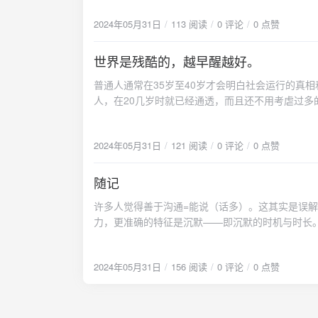
券满减档级如下
2024年05月31日
113 阅读
0 评论
0 点赞
其他优惠券叠
＞0元的Fle
世界是残酷的，越早醒越好。
务器，次日就
普通人通常在35岁至40岁才会明白社会运行的真
人，在20几岁时就已经通透，而且还不用考虐过
金钱的浪费，而是时间的浪费，认知的迟到。辗转
输，谁输?再说的直白点，普通人在20多岁时，不
2024年05月31日
121 阅读
0 评论
0 点赞
种资源，男性能很快找到工作，女性有大把人追求
去大量追求者，而长辈此时出现病痛，小辈出生越
醒十几年，己经被别人遥遥领先，追赶起来特别累
随记
为他的长辈也是这样稀里糊涂过来的，他们能知道
许多人觉得善于沟通=能说（话多）。这其实是误
就遭遇重大挫折的普通家庭孩子，能在机缘巧合下
力，更准确的特征是沉默——即沉默的时机与时长
2024年05月31日
156 阅读
0 评论
0 点赞