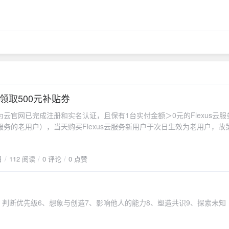
领取500元补贴券
云官网已完成注册和实名认证，且保有1台实付金额＞0元的Flexus云服
s云服务的老用户），当天购买Flexus云服务新用户于次日生效为老用户，故
取，每天100张，领完为止（仅限电网销客户参与，其他客户参与前请咨
单时点的销售纵队归属为准）优惠券使用时间：自领取日至2024年9月30
日
112 阅读
0 评论
0 点赞
自动失效）购买说明：（1）活动时间：2024年8月22日-2024年9月30
：保有1台有待续费Flexus云服务的用户，可领取一张满501减500新购
围：一年及以内包周期新购订单（含包年、包月）；（4）使用流程：使用
之后，优惠券不补发；（5）产品范围：优惠券仅用于弹性云服务器、虚
、判断优先级6、想象与创造7、影响他人的能力8、塑造共识9、探索未知
云数据库、文档数据库服务、Web应用防火墙、企业主机安全、DDoS防
管理服务、云防火墙、认证测试中心、数据库安全服务、威胁检测服务、
与响应、安全中心、SSL证书管理等产品优惠，不包含其他产品；（6）