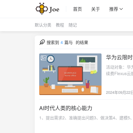
首页
关于
推荐
默认分类
教程
随记
搜索到
4
篇与
的结果
华为云限时
2024-09-22
活动对象：华为
续费Flexu
作日后即可领
户经理，以订
2024年09月22
（未使用权益将
（2）使用规则
（3）使用范
AI时代人类的核心能力
订单，在退订
1、提出需求2、准确提出问题3、做决策4、建模5
云、云硬盘、
垒机、云证书
脑、管理检测