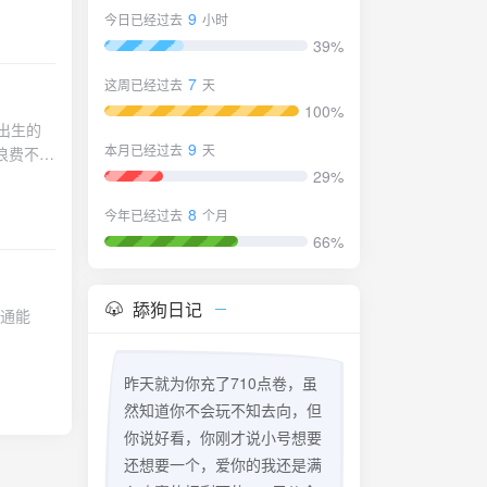
9
今日已经过去
小时
折扣券、
实付金额
39%
型轻量服
7
这周已经过去
天
100%
出生的
9
本月已经过去
天
浪费不是
29%
场，你不
本身是一
8
今年已经过去
个月
性也会失
66%
因为晚清
晚醒，因
几二十岁
舔狗日记
沟通能
昨天就为你充了710点卷，虽
然知道你不会玩不知去向，但
你说好看，你刚才说小号想要
还想要一个，爱你的我还是满