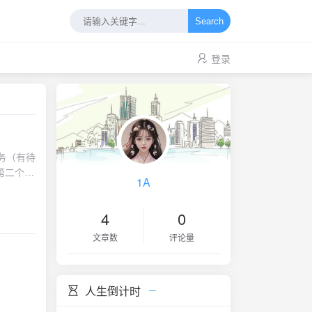
Search
登录
务（有待
第二个工
1A
询您的客
日内有效
4
0
日；
代金券；
文章数
评论量
优惠券的
拟私有
护、云堡
人生倒计时
安全云
新购优惠